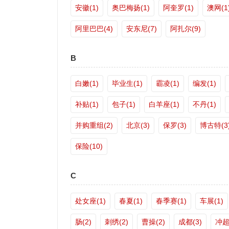
安徽(1)
奥巴梅扬(1)
阿奎罗(1)
澳网(1
阿里巴巴(4)
安东尼(7)
阿扎尔(9)
B
白嫩(1)
毕业生(1)
霸凌(1)
编发(1)
补贴(1)
包子(1)
白羊座(1)
不丹(1)
并购重组(2)
北京(3)
保罗(3)
博古特(3
保险(10)
C
处女座(1)
春夏(1)
春季赛(1)
车展(1)
肠(2)
刺绣(2)
曹操(2)
成都(3)
冲超