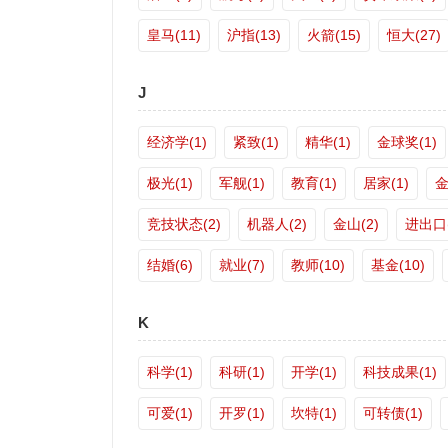
皇马(11)
沪指(13)
火箭(15)
恒大(27)
J
经济学(1)
紧致(1)
精华(1)
金球奖(1)
极光(1)
军舰(1)
教育(1)
居家(1)
金
竞技状态(2)
机器人(2)
金山(2)
进出口(
结婚(6)
就业(7)
教师(10)
基金(10)
K
科学(1)
科研(1)
开学(1)
科技成果(1)
可爱(1)
开罗(1)
坎特(1)
可转债(1)