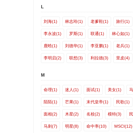
L
刘海(1)
林志玲(1)
老爹鞋(1)
旅行(1)
李永波(1)
罗斯(1)
联通(1)
林心如(1)
鹿晗(1)
刘德华(1)
李亚鹏(1)
老兵(1)
李明启(2)
联想(3)
利拉德(3)
里皮(4)
M
命理(1)
迷人(1)
面试(1)
美女(1)
马
陌陌(1)
芒果(1)
末代皇帝(1)
民歌(1)
面相(2)
木星(2)
名校(2)
模特(3)
民
马刺(7)
明星(8)
命中率(10)
MSCI(12)