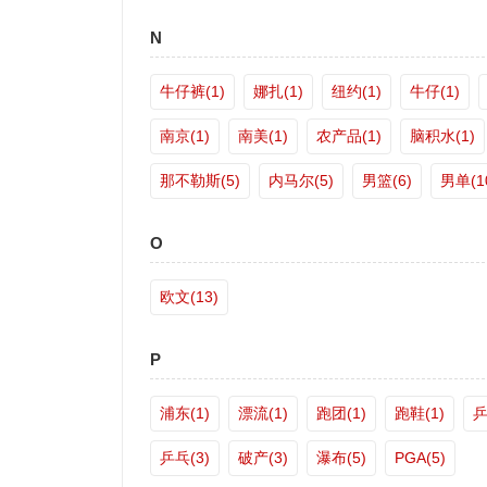
N
牛仔裤(1)
娜扎(1)
纽约(1)
牛仔(1)
南京(1)
南美(1)
农产品(1)
脑积水(1)
那不勒斯(5)
内马尔(5)
男篮(6)
男单(1
O
欧文(13)
P
浦东(1)
漂流(1)
跑团(1)
跑鞋(1)
乒
乒乓(3)
破产(3)
瀑布(5)
PGA(5)