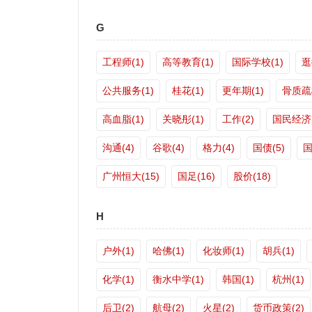
G
工程师(1)
高等教育(1)
国际学校(1)
逛
公共服务(1)
桂花(1)
更年期(1)
骨质疏松
高血脂(1)
关晓彤(1)
工作(2)
国民经济(
沟通(4)
谷歌(4)
格力(4)
国债(5)
国
广州恒大(15)
国足(16)
股价(18)
H
户外(1)
哈佛(1)
化妆师(1)
胡兵(1)
化学(1)
衡水中学(1)
韩国(1)
杭州(1)
后卫(2)
航母(2)
火星(2)
货币政策(2)