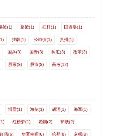
洪波(1)
格策(1)
杠杆(1)
国资委(1)
1)
挂牌(1)
公司债(1)
贵州(1)
国乒(3)
国青(3)
购汇(3)
改革(3)
)
股票(9)
股市(9)
高考(12)
)
滑雪(1)
海尔(1)
胡润(1)
海军(1)
1)
红楼梦(1)
婚姻(2)
护肤(2)
红毯(6)
华夏幸福(6)
哈登(8)
灰熊(9)