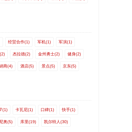
)
经贸合作(1)
军机(1)
军演(1)
2)
杰拉德(2)
金州勇士(2)
健身(2)
销商(4)
酒店(5)
景点(5)
京东(5)
(1)
卡瓦尼(1)
口碑(1)
快手(1)
尼奥(5)
库里(19)
凯尔特人(30)