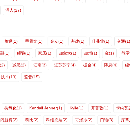
湖人(27)
角逐(1)
甲骨文(1)
金立(1)
基建(1)
佳兆业(1)
交通(1
融(1)
经验(1)
家居(1)
加拿大(1)
加州(1)
金(1)
教堂(
2)
减肥(2)
江南(3)
江苏苏宁(4)
掘金(4)
降息(4)
经
技术(13)
监管(15)
抗氧化(1)
Kendall Jenner(1)
Kylie(1)
开普敦(1)
卡纳瓦罗
阔腿裤(2)
科比(2)
科维托娃(2)
可燃冰(2)
口语(3)
库蒂