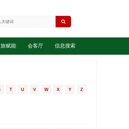
文旅赋能
会客厅
信息搜索
S
T
U
V
W
X
Y
Z