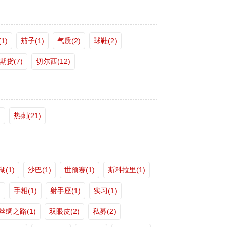
1)
茄子(1)
气质(2)
球鞋(2)
期货(7)
切尔西(12)
)
热刺(21)
(1)
沙巴(1)
世预赛(1)
斯科拉里(1)
)
手相(1)
射手座(1)
实习(1)
丝绸之路(1)
双眼皮(2)
私募(2)