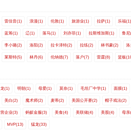
雷佳音(1)
浪漫(1)
伦敦(1)
旅游业(1)
拉萨(1)
乐福(1
蓝筹(1)
辽(1)
落马(1)
刘亦菲(1)
拉斯维加斯(1)
鲁尼(
李小璐(2)
洛阳(2)
拉卡泽特(2)
拉练(2)
林书豪(2)
洛
莱斯特(5)
林丹(6)
伦纳德(7)
落户(7)
雷霆(8)
篮板(10
龙(1)
明朝(1)
母爱(1)
莫奈(1)
毛坦厂中学(1)
面膜(1)
美白(2)
魔术师(2)
麦蒂(2)
美国公开赛(2)
帽子戏法(2)
营企业(3)
蚂蚁金服(3)
美食(4)
美联储(4)
美股(4)
母亲(
MVP(13)
猛龙(33)