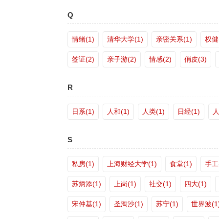
Q
情绪(1)
清华大学(1)
亲密关系(1)
权健(
签证(2)
亲子游(2)
情感(2)
俏皮(3)
R
日系(1)
人和(1)
人类(1)
日经(1)
人
S
私房(1)
上海财经大学(1)
食堂(1)
手工(
苏炳添(1)
上岗(1)
社交(1)
四大(1)
宋仲基(1)
圣淘沙(1)
苏宁(1)
世界波(1