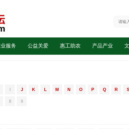
创业服务
公益关爱
惠工助农
产品产业
I
J
K
L
M
N
O
P
Q
R
8
9