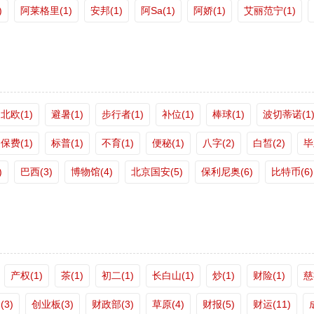
)
阿莱格里(1)
安邦(1)
阿Sa(1)
阿娇(1)
艾丽范宁(1)
北欧(1)
避暑(1)
步行者(1)
补位(1)
棒球(1)
波切蒂诺(1
保费(1)
标普(1)
不育(1)
便秘(1)
八字(2)
白皙(2)
毕
)
巴西(3)
博物馆(4)
北京国安(5)
保利尼奥(6)
比特币(6)
产权(1)
茶(1)
初二(1)
长白山(1)
炒(1)
财险(1)
慈
(3)
创业板(3)
财政部(3)
草原(4)
财报(5)
财运(11)