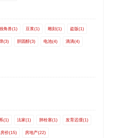
独角兽(1)
豆浆(1)
雕刻(1)
盗版(1)
弹(3)
胆固醇(3)
电池(4)
滴滴(4)
(1)
法家(1)
肺栓塞(1)
发育迟缓(1)
房价(15)
房地产(22)