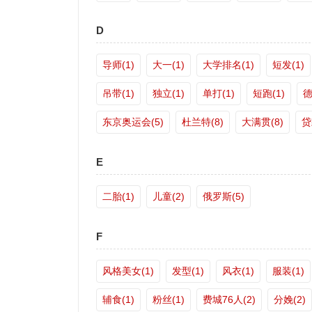
D
导师(1)
大一(1)
大学排名(1)
短发(1)
吊带(1)
独立(1)
单打(1)
短跑(1)
德
东京奥运会(5)
杜兰特(8)
大满贯(8)
贷
E
二胎(1)
儿童(2)
俄罗斯(5)
F
风格美女(1)
发型(1)
风衣(1)
服装(1)
辅食(1)
粉丝(1)
费城76人(2)
分娩(2)