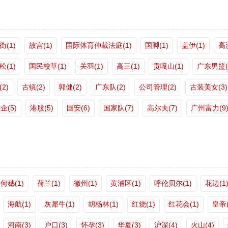
街(1)
故宫(1)
国际体育仲裁法庭(1)
国脚(1)
盖伊(1)
高
(1)
国民校草(1)
关羽(1)
高三(1)
贡嘎山(1)
广东男篮(
2)
古镇(2)
郭健(2)
广东队(2)
公司管理(2)
古装美女(3)
企(5)
港股(5)
国安(6)
国家队(7)
高尔夫(7)
广州富力(9
何穗(1)
荷兰(1)
徽州(1)
黄浦区(1)
呼伦贝尔(1)
花边(1
海航(1)
灰犀牛(1)
胡杨林(1)
红烧(1)
红花会(1)
皇帝(
河南(3)
户口(3)
怀孕(3)
华夏(3)
沪深(4)
火山(4)