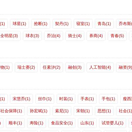
1)
球星(1)
抢断(1)
契丹(1)
寝室(1)
青岛(1)
乔布斯(
全明星(3)
球衣(3)
乔治(4)
骑士(4)
券商(4)
青春(5)
物(1)
瑞士赛(2)
任素汐(2)
融创(3)
人工智能(4)
融资(9
1)
宋慧乔(1)
丝巾(1)
时装(1)
手表(1)
手包(1)
瘦西湖
社会保障(1)
孙宏斌(1)
索尼(1)
宋朝(1)
思想(1)
社会(1
)
顺丰(1)
寿险(1)
食品安全(1)
山东(1)
试管婴儿(1)