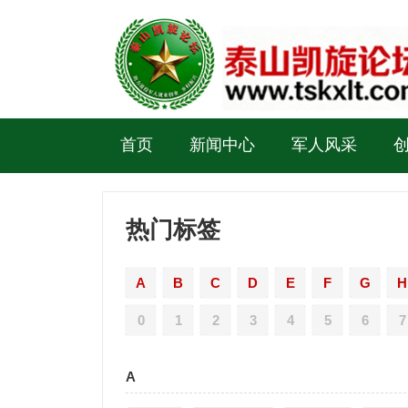
首页
新闻中心
军人风采
热门标签
A
B
C
D
E
F
G
H
0
1
2
3
4
5
6
7
A