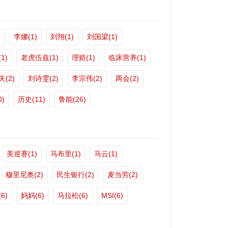
)
李娜(1)
刘翔(1)
刘国梁(1)
1)
老虎伍兹(1)
理赔(1)
临床营养(1)
夫(2)
刘诗雯(2)
李宗伟(2)
两会(2)
)
历史(11)
鲁能(26)
美巡赛(1)
马布里(1)
马云(1)
穆里尼奥(2)
民生银行(2)
麦当劳(2)
6)
妈妈(6)
马拉松(6)
MSI(6)