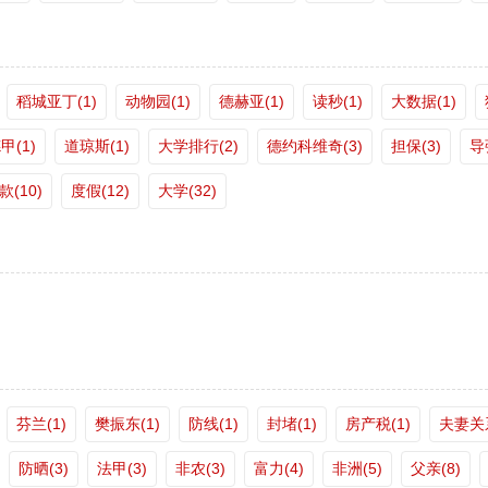
稻城亚丁(1)
动物园(1)
德赫亚(1)
读秒(1)
大数据(1)
甲(1)
道琼斯(1)
大学排行(2)
德约科维奇(3)
担保(3)
导
款(10)
度假(12)
大学(32)
芬兰(1)
樊振东(1)
防线(1)
封堵(1)
房产税(1)
夫妻关系
防晒(3)
法甲(3)
非农(3)
富力(4)
非洲(5)
父亲(8)