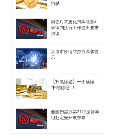
猫腻
周强对常态化扫黑除恶斗
争审判执行工作提出要求
强调
太原市疫情防控办温馨提
示
【扫黑除恶】一图读懂
“扫黑除恶”！
全国扫黑办第21特派督导
组赴定安开展督导