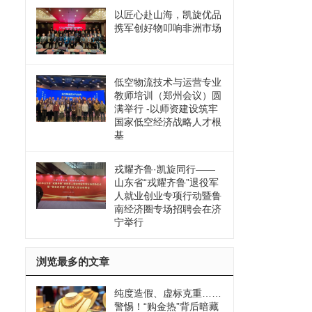
以匠心赴山海，凯旋优品
携军创好物叩响非洲市场
低空物流技术与运营专业
教师培训（郑州会议）圆
满举行 -以师资建设筑牢
国家低空经济战略人才根
基
戎耀齐鲁·凯旋同行——
山东省“戎耀齐鲁”退役军
人就业创业专项行动暨鲁
南经济圈专场招聘会在济
宁举行
浏览最多的文章
纯度造假、虚标克重……
警惕！“购金热”背后暗藏