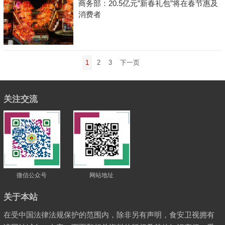
商务部：20.5亿元”新春礼包”将在春节惠及
消费者
文
1
2
3
下一页
章
分
页
关注交流
微信公众号
网站地址
关于本站
在受中国法律法规保护的范围内，除非另有声明，食安卫视拥有