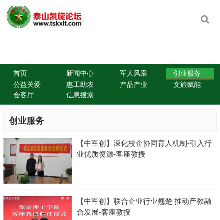
首页
新闻中心
军人风采
创业服务
公益关爱
惠工助农
产品产业
文旅赋能
会客厅
信息搜索
创业服务
【中军创】深化校企协同育人机制-引入行
业优质资源-客座教授
【中军创】联合企业行业翘楚 推动产教融
合发展-客座教授