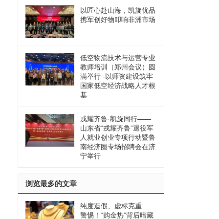
以匠心赴山海，凯旋优品
携军创好物叩响非洲市场
低空物流技术与运营专业
教师培训（郑州会议）圆
满举行 -以师资建设筑牢
国家低空经济战略人才根
基
戎耀齐鲁·凯旋同行——
山东省“戎耀齐鲁”退役军
人就业创业专项行动暨鲁
南经济圈专场招聘会在济
宁举行
浏览最多的文章
纯度造假、虚标克重……
警惕！“购金热”背后暗藏