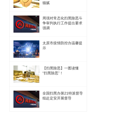
猫腻
周强对常态化扫黑除恶斗
争审判执行工作提出要求
强调
太原市疫情防控办温馨提
示
【扫黑除恶】一图读懂
“扫黑除恶”！
全国扫黑办第21特派督导
组赴定安开展督导