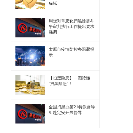
猫腻
周强对常态化扫黑除恶斗
争审判执行工作提出要求
强调
太原市疫情防控办温馨提
示
【扫黑除恶】一图读懂
“扫黑除恶”！
全国扫黑办第21特派督导
组赴定安开展督导