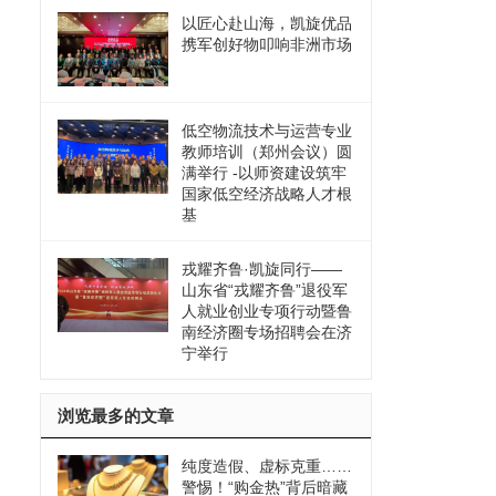
以匠心赴山海，凯旋优品
携军创好物叩响非洲市场
低空物流技术与运营专业
教师培训（郑州会议）圆
满举行 -以师资建设筑牢
国家低空经济战略人才根
基
戎耀齐鲁·凯旋同行——
山东省“戎耀齐鲁”退役军
人就业创业专项行动暨鲁
南经济圈专场招聘会在济
宁举行
浏览最多的文章
纯度造假、虚标克重……
警惕！“购金热”背后暗藏