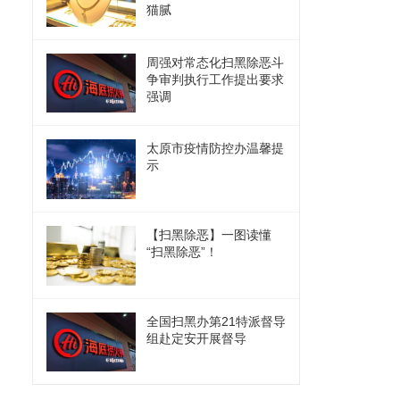
猫腻
周强对常态化扫黑除恶斗
争审判执行工作提出要求
强调
太原市疫情防控办温馨提
示
【扫黑除恶】一图读懂
“扫黑除恶”！
全国扫黑办第21特派督导
组赴定安开展督导