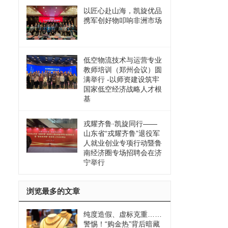
以匠心赴山海，凯旋优品
携军创好物叩响非洲市场
低空物流技术与运营专业
教师培训（郑州会议）圆
满举行 -以师资建设筑牢
国家低空经济战略人才根
基
戎耀齐鲁·凯旋同行——
山东省“戎耀齐鲁”退役军
人就业创业专项行动暨鲁
南经济圈专场招聘会在济
宁举行
浏览最多的文章
纯度造假、虚标克重……
警惕！“购金热”背后暗藏