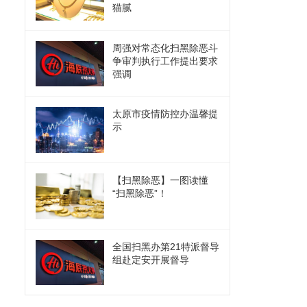
猫腻
周强对常态化扫黑除恶斗
争审判执行工作提出要求
强调
太原市疫情防控办温馨提
示
【扫黑除恶】一图读懂
“扫黑除恶”！
全国扫黑办第21特派督导
组赴定安开展督导