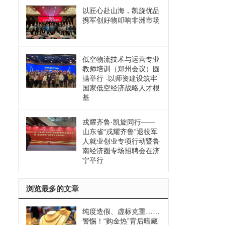
以匠心赴山海，凯旋优品
携军创好物叩响非洲市场
低空物流技术与运营专业
教师培训（郑州会议）圆
满举行 -以师资建设筑牢
国家低空经济战略人才根
基
戎耀齐鲁·凯旋同行——
山东省“戎耀齐鲁”退役军
人就业创业专项行动暨鲁
南经济圈专场招聘会在济
宁举行
浏览最多的文章
纯度造假、虚标克重……
警惕！“购金热”背后暗藏