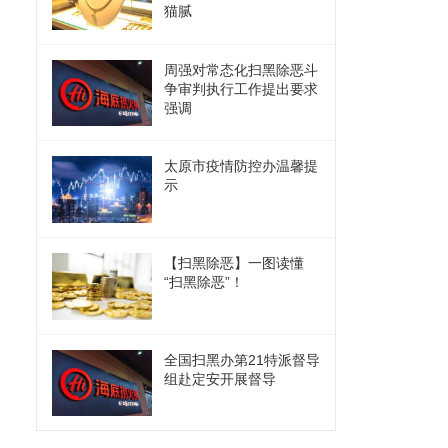
猫腻
周强对常态化扫黑除恶斗
争审判执行工作提出要求
强调
太原市疫情防控办温馨提
示
【扫黑除恶】一图读懂
“扫黑除恶”！
全国扫黑办第21特派督导
组赴定安开展督导