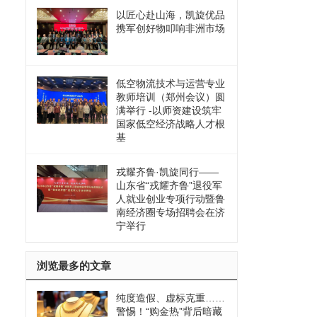
以匠心赴山海，凯旋优品
携军创好物叩响非洲市场
低空物流技术与运营专业
教师培训（郑州会议）圆
满举行 -以师资建设筑牢
国家低空经济战略人才根
基
戎耀齐鲁·凯旋同行——
山东省“戎耀齐鲁”退役军
人就业创业专项行动暨鲁
南经济圈专场招聘会在济
宁举行
浏览最多的文章
纯度造假、虚标克重……
警惕！“购金热”背后暗藏