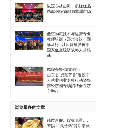
以匠心赴山海，凯旋优品
携军创好物叩响非洲市场
低空物流技术与运营专业
教师培训（郑州会议）圆
满举行 -以师资建设筑牢
国家低空经济战略人才根
基
戎耀齐鲁·凯旋同行——
山东省“戎耀齐鲁”退役军
人就业创业专项行动暨鲁
南经济圈专场招聘会在济
宁举行
浏览最多的文章
纯度造假、虚标克重……
警惕！“购金热”背后暗藏