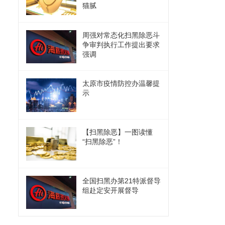
猫腻
周强对常态化扫黑除恶斗
争审判执行工作提出要求
强调
太原市疫情防控办温馨提
示
【扫黑除恶】一图读懂
“扫黑除恶”！
全国扫黑办第21特派督导
组赴定安开展督导