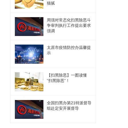
猫腻
周强对常态化扫黑除恶斗
争审判执行工作提出要求
强调
太原市疫情防控办温馨提
示
【扫黑除恶】一图读懂
“扫黑除恶”！
全国扫黑办第21特派督导
组赴定安开展督导