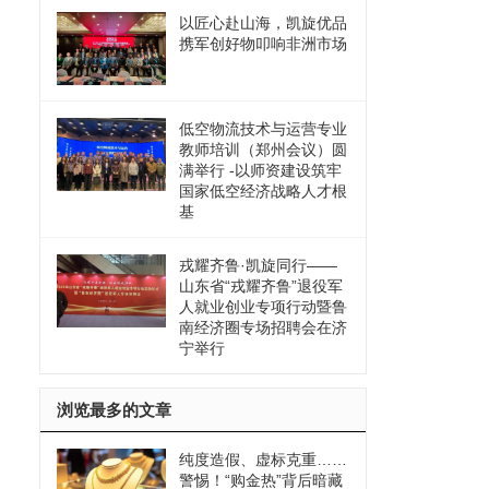
以匠心赴山海，凯旋优品
携军创好物叩响非洲市场
低空物流技术与运营专业
教师培训（郑州会议）圆
满举行 -以师资建设筑牢
国家低空经济战略人才根
基
戎耀齐鲁·凯旋同行——
山东省“戎耀齐鲁”退役军
人就业创业专项行动暨鲁
南经济圈专场招聘会在济
宁举行
浏览最多的文章
纯度造假、虚标克重……
警惕！“购金热”背后暗藏