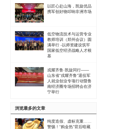
以匠心赴山海，凯旋优品
携军创好物叩响非洲市场
低空物流技术与运营专业
教师培训（郑州会议）圆
满举行 -以师资建设筑牢
国家低空经济战略人才根
基
戎耀齐鲁·凯旋同行——
山东省“戎耀齐鲁”退役军
人就业创业专项行动暨鲁
南经济圈专场招聘会在济
宁举行
浏览最多的文章
纯度造假、虚标克重……
警惕！“购金热”背后暗藏