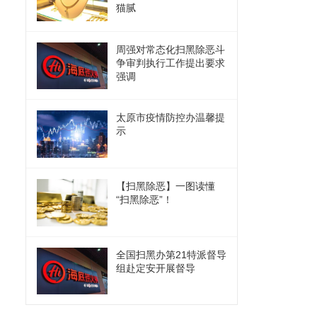
猫腻
周强对常态化扫黑除恶斗
争审判执行工作提出要求
强调
太原市疫情防控办温馨提
示
【扫黑除恶】一图读懂
“扫黑除恶”！
全国扫黑办第21特派督导
组赴定安开展督导