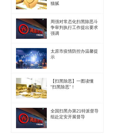
猫腻
周强对常态化扫黑除恶斗
争审判执行工作提出要求
强调
太原市疫情防控办温馨提
示
【扫黑除恶】一图读懂
“扫黑除恶”！
全国扫黑办第21特派督导
组赴定安开展督导