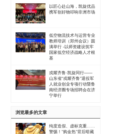
以匠心赴山海，凯旋优品
携军创好物叩响非洲市场
低空物流技术与运营专业
教师培训（郑州会议）圆
满举行 -以师资建设筑牢
国家低空经济战略人才根
基
戎耀齐鲁·凯旋同行——
山东省“戎耀齐鲁”退役军
人就业创业专项行动暨鲁
南经济圈专场招聘会在济
宁举行
浏览最多的文章
纯度造假、虚标克重……
警惕！“购金热”背后暗藏