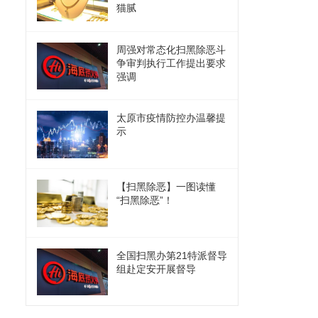
猫腻
周强对常态化扫黑除恶斗
争审判执行工作提出要求
强调
太原市疫情防控办温馨提
示
【扫黑除恶】一图读懂
“扫黑除恶”！
全国扫黑办第21特派督导
组赴定安开展督导