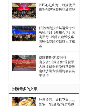
以匠心赴山海，凯旋优品
携军创好物叩响非洲市场
低空物流技术与运营专业
教师培训（郑州会议）圆
满举行 -以师资建设筑牢
国家低空经济战略人才根
基
戎耀齐鲁·凯旋同行——
山东省“戎耀齐鲁”退役军
人就业创业专项行动暨鲁
南经济圈专场招聘会在济
宁举行
浏览最多的文章
纯度造假、虚标克重……
警惕！“购金热”背后暗藏