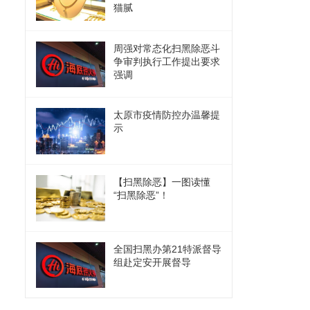
猫腻
周强对常态化扫黑除恶斗
争审判执行工作提出要求
强调
太原市疫情防控办温馨提
示
【扫黑除恶】一图读懂
“扫黑除恶”！
全国扫黑办第21特派督导
组赴定安开展督导