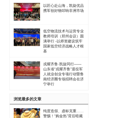
以匠心赴山海，凯旋优品
携军创好物叩响非洲市场
低空物流技术与运营专业
教师培训（郑州会议）圆
满举行 -以师资建设筑牢
国家低空经济战略人才根
基
戎耀齐鲁·凯旋同行——
山东省“戎耀齐鲁”退役军
人就业创业专项行动暨鲁
南经济圈专场招聘会在济
宁举行
浏览最多的文章
纯度造假、虚标克重……
警惕！“购金热”背后暗藏