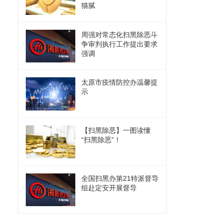
猫腻
周强对常态化扫黑除恶斗
争审判执行工作提出要求
强调
太原市疫情防控办温馨提
示
【扫黑除恶】一图读懂
“扫黑除恶”！
全国扫黑办第21特派督导
组赴定安开展督导