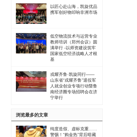
以匠心赴山海，凯旋优品
携军创好物叩响非洲市场
低空物流技术与运营专业
教师培训（郑州会议）圆
满举行 -以师资建设筑牢
国家低空经济战略人才根
基
戎耀齐鲁·凯旋同行——
山东省“戎耀齐鲁”退役军
人就业创业专项行动暨鲁
南经济圈专场招聘会在济
宁举行
浏览最多的文章
纯度造假、虚标克重……
警惕！“购金热”背后暗藏