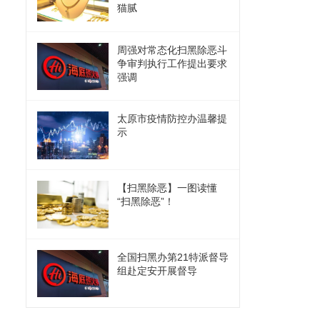
猫腻
周强对常态化扫黑除恶斗
争审判执行工作提出要求
强调
太原市疫情防控办温馨提
示
【扫黑除恶】一图读懂
“扫黑除恶”！
全国扫黑办第21特派督导
组赴定安开展督导