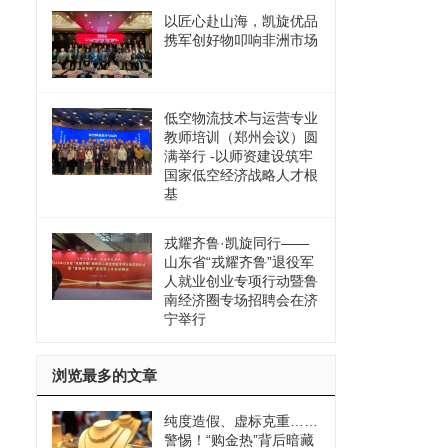
以匠心赴山海，凯旋优品
携军创好物叩响非洲市场
低空物流技术与运营专业
教师培训（郑州会议）圆
满举行 -以师资建设筑牢
国家低空经济战略人才根
基
戎耀齐鲁·凯旋同行——
山东省“戎耀齐鲁”退役军
人就业创业专项行动暨鲁
南经济圈专场招聘会在济
宁举行
浏览最多的文章
纯度造假、虚标克重……
警惕！“购金热”背后暗藏