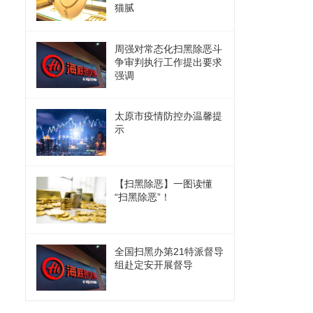
猫腻
周强对常态化扫黑除恶斗
争审判执行工作提出要求
强调
太原市疫情防控办温馨提
示
【扫黑除恶】一图读懂
“扫黑除恶”！
全国扫黑办第21特派督导
组赴定安开展督导