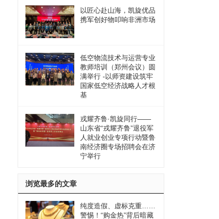
以匠心赴山海，凯旋优品
携军创好物叩响非洲市场
低空物流技术与运营专业
教师培训（郑州会议）圆
满举行 -以师资建设筑牢
国家低空经济战略人才根
基
戎耀齐鲁·凯旋同行——
山东省“戎耀齐鲁”退役军
人就业创业专项行动暨鲁
南经济圈专场招聘会在济
宁举行
浏览最多的文章
纯度造假、虚标克重……
警惕！“购金热”背后暗藏