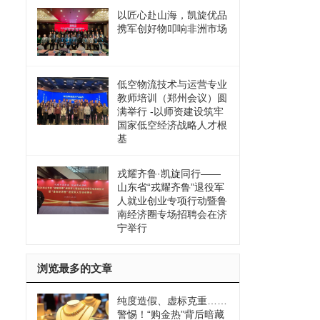
以匠心赴山海，凯旋优品
携军创好物叩响非洲市场
低空物流技术与运营专业
教师培训（郑州会议）圆
满举行 -以师资建设筑牢
国家低空经济战略人才根
基
戎耀齐鲁·凯旋同行——
山东省“戎耀齐鲁”退役军
人就业创业专项行动暨鲁
南经济圈专场招聘会在济
宁举行
浏览最多的文章
纯度造假、虚标克重……
警惕！“购金热”背后暗藏