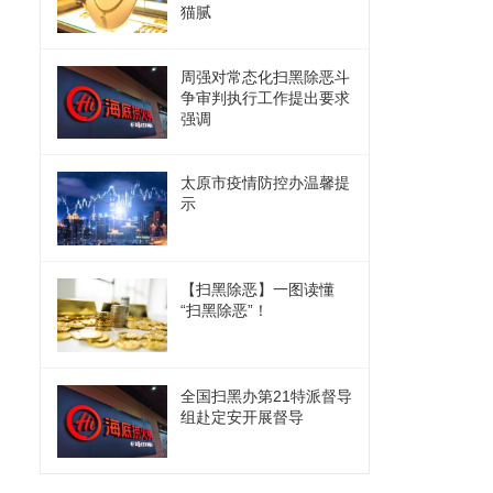
猫腻
周强对常态化扫黑除恶斗
争审判执行工作提出要求
强调
太原市疫情防控办温馨提
示
【扫黑除恶】一图读懂
“扫黑除恶”！
全国扫黑办第21特派督导
组赴定安开展督导