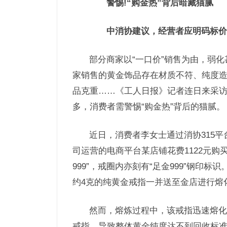
警惕!“购金热”背后暗藏猫腻
中消协建议，经营者应明码标价，
部分商家以“一口价”销售为由，弱
家销售的黄金饰品存在材质不符、纯度造
品克重……《工人日报》记者连日来采
多，消费者需警惕“购金热”背后的猫腻。
近日，消费者李女士通过消协315平
司运营的电商平台某店铺花费1122元购
999”，戒圈内亦刻有“足金999”钢
约4克的纯黄金戒指一并送至金店进行熔
然而，熔炼过程中，该戒指迅速熔化
戒指，导致整体黄金纯度达不到回收标准