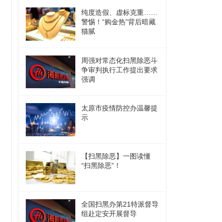
纯度造假、虚标克重……
警惕！“购金热”背后暗藏
猫腻
周强对常态化扫黑除恶斗
争审判执行工作提出要求
强调
太原市疫情防控办温馨提
示
【扫黑除恶】一图读懂
“扫黑除恶”！
全国扫黑办第21特派督导
组赴定安开展督导