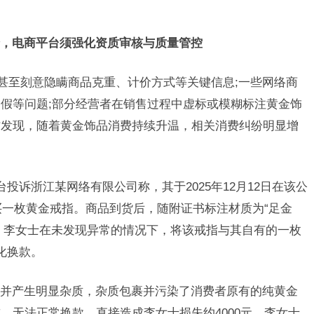
电商平台须强化资质审核与质量管控
化甚至刻意隐瞒商品克重、计价方式等关键信息;一些网络商
假等问题;部分经营者在销售过程中虚标或模糊标注黄金饰
访发现，随着黄金饰品消费持续升温，相关消费纠纷明显增
台投诉浙江某网络有限公司称，其于2025年12月12日在该公
买一枚黄金戒指。商品到货后，随附证书标注材质为“足金
印标识。李女士在未发现异常的情况下，将该戒指与其自有的一枚
化换款。
并产生明显杂质，杂质包裹并污染了消费者原有的纯黄金
，无法正常换款，直接造成李女士损失约4000元。李女士