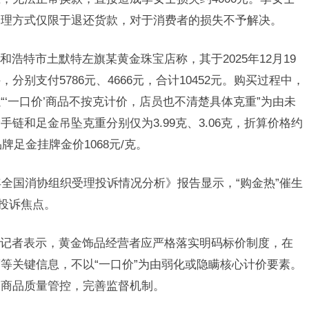
处理方式仅限于退还货款，对于消费者的损失不予解决。
浩特市土默特左旗某黄金珠宝店称，其于2025年12月19
别支付5786元、4666元，合计10452元。购买过程中，
‘一口价’商品不按克计价，店员也不清楚具体克重”为由未
链和足金吊坠克重分别仅为3.99克、3.06克，折算价格约
品牌足金挂牌金价1068元/克。
年全国消协组织受理投诉情况分析》报告显示，“购金热”催生
为投诉焦点。
记者表示，黄金饰品经营者应严格落实明码标价制度，在
等关键信息，不以“一口价”为由弱化或隐瞒核心计价要素。
、商品质量管控，完善监督机制。