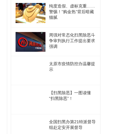
纯度造假、虚标克重……
警惕！“购金热”背后暗藏
猫腻
周强对常态化扫黑除恶斗
争审判执行工作提出要求
强调
太原市疫情防控办温馨提
示
【扫黑除恶】一图读懂
“扫黑除恶”！
全国扫黑办第21特派督导
组赴定安开展督导